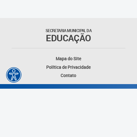
Suporte aos Contratos
Gerência de Segurança
Monitorada
SECRETARIA MUNICIPAL DA
EDUCAÇÃO
Gerência de Transporte
Escolar e Frota SME
Mapa do Site
Gerência de Transporte para
Política de Privacidade
a Educação Especial - SITES
Contato
Gerência de Informação e
Tecnologia
Coordenadoria de
Alimentação Escolar
Fale Conosco
Desenvolvido por: Instituto das Cidades