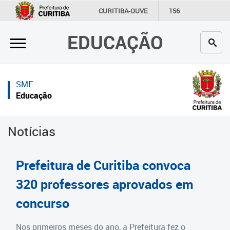
×
×
CURITIBA-OUVE
156
INFORMAÇÃO
SECRETARIAS
EDUCAÇÃO
Inicial
Inicial
Secretaria
Inicial
SME
Profissionais da educação
Secretaria
Educação
Crianças e estudantes
Links Úteis
Notícias
Comunidade
Profissionais da educação
Contato
Crianças e estudantes
Prefeitura de Curitiba convoca
Links
Comunidade
320 professores aprovados em
úteis
concurso
Contato
Portal da Prefeitura de Curitiba
Estrutura da Secretaria
Nos primeiros meses do ano, a Prefeitura fez o