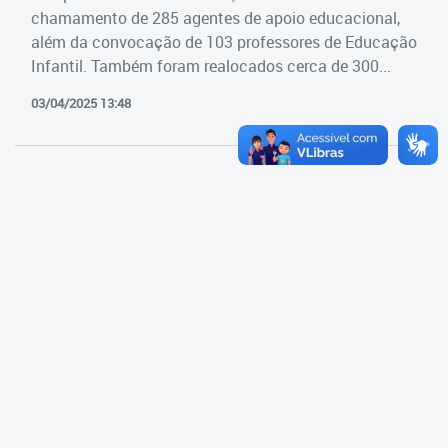
Cadastramento Escolar
chamamento de 285 agentes de apoio educacional,
Estrutura da Secretaria
além da convocação de 103 professores de Educação
Cadastro Online
Infantil. Também foram realocados cerca de 300...
Superintendência Executiva
Portal ICS Instituto Curitiba de
03/04/2025 13:48
Saúde
Superintendência Executiva
Portal Aprendere
Departamento de Logística
Portal do Servidor
Departamento de Logística
Gerência de Almoxarifado
Gerência de Aquisição e
Gestão Contratual de
Serviços
Gerência de Contratos
Gerência de Limpeza e