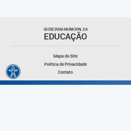
Matrículas
Núcleo de Mídias Educacionais
SECRETARIA MUNICIPAL DA
EDUCAÇÃO
Rede Municipal de Bibliotecas
Telegramática
Mapa do Site
Política de Privacidade
Transporte Escolar
Contato
Desenvolvido por: Instituto das Cidades