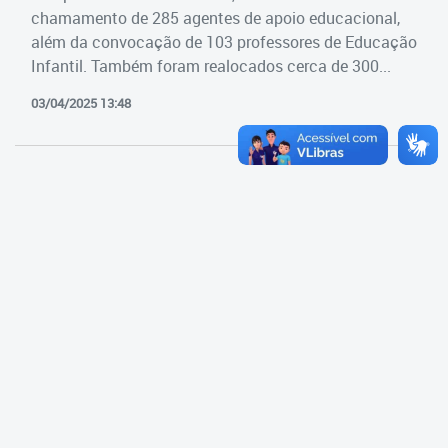
Cadastramento Escolar
chamamento de 285 agentes de apoio educacional,
Estrutura da Secretaria
além da convocação de 103 professores de Educação
Cadastro Online
Infantil. Também foram realocados cerca de 300...
Superintendência Executiva
Portal ICS Instituto Curitiba de
03/04/2025 13:48
Saúde
Superintendência Executiva
Portal Aprendere
Departamento de Logística
Portal do Servidor
Departamento de Logística
Gerência de Almoxarifado
Gerência de Aquisição e
Gestão Contratual de
Serviços
Gerência de Contratos
Gerência de Limpeza e