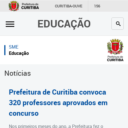
×
×
CURITIBA-OUVE
156
INFORMAÇÃO
SECRETARIAS
EDUCAÇÃO
Inicial
Inicial
Secretaria
Inicial
SME
Profissionais da educação
Secretaria
Educação
Crianças e estudantes
Links Úteis
Notícias
Comunidade
Profissionais da educação
Contato
Crianças e estudantes
Prefeitura de Curitiba convoca
Links
Comunidade
320 professores aprovados em
úteis
concurso
Contato
Portal da Prefeitura de Curitiba
Estrutura da Secretaria
Nos primeiros meses do ano, a Prefeitura fez o