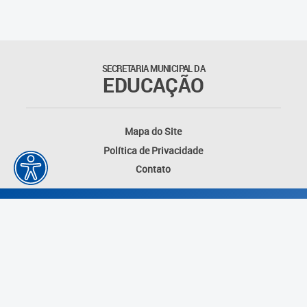
Suporte aos Contratos
Gerência de Segurança
Monitorada
SECRETARIA MUNICIPAL DA
EDUCAÇÃO
Gerência de Transporte
Escolar e Frota SME
Mapa do Site
Gerência de Transporte para
Política de Privacidade
a Educação Especial - SITES
Contato
Gerência de Informação e
Tecnologia
Coordenadoria de
Alimentação Escolar
Fale Conosco
Desenvolvido por: Instituto das Cidades