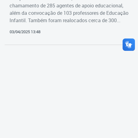
Cadastramento Escolar
chamamento de 285 agentes de apoio educacional,
Estrutura da Secretaria
além da convocação de 103 professores de Educação
Cadastro Online
Infantil. Também foram realocados cerca de 300...
Superintendência Executiva
Portal ICS Instituto Curitiba de
03/04/2025 13:48
Saúde
Superintendência Executiva
Portal Aprendere
Departamento de Logística
Portal do Servidor
Departamento de Logística
Gerência de Almoxarifado
Gerência de Aquisição e
Gestão Contratual de
Serviços
Gerência de Contratos
Gerência de Limpeza e