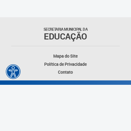
Suporte aos Contratos
Gerência de Segurança
Monitorada
SECRETARIA MUNICIPAL DA
EDUCAÇÃO
Gerência de Transporte
Escolar e Frota SME
Mapa do Site
Gerência de Transporte para
Política de Privacidade
a Educação Especial - SITES
Contato
Gerência de Informação e
Tecnologia
Coordenadoria de
Alimentação Escolar
Fale Conosco
Desenvolvido por: Instituto das Cidades