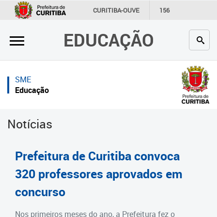
×
×
CURITIBA-OUVE
156
INFORMAÇÃO
SECRETARIAS
EDUCAÇÃO
Inicial
Inicial
Secretaria
Inicial
SME
Profissionais da educação
Secretaria
Educação
Crianças e estudantes
Links Úteis
Notícias
Comunidade
Profissionais da educação
Contato
Crianças e estudantes
Prefeitura de Curitiba convoca
Links
Comunidade
320 professores aprovados em
úteis
concurso
Contato
Portal da Prefeitura de Curitiba
Estrutura da Secretaria
Nos primeiros meses do ano, a Prefeitura fez o