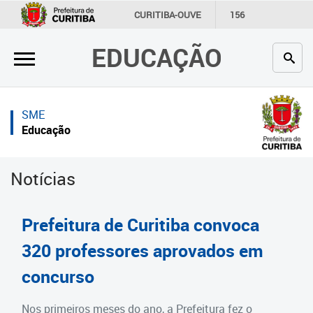
×
×
CURITIBA-OUVE
156
INFORMAÇÃO
SECRETARIAS
EDUCAÇÃO
Inicial
Inicial
Secretaria
Inicial
SME
Profissionais da educação
Secretaria
Educação
Crianças e estudantes
Links Úteis
Notícias
Comunidade
Profissionais da educação
Contato
Crianças e estudantes
Prefeitura de Curitiba convoca
Links
Comunidade
320 professores aprovados em
úteis
concurso
Contato
Portal da Prefeitura de Curitiba
Estrutura da Secretaria
Nos primeiros meses do ano, a Prefeitura fez o