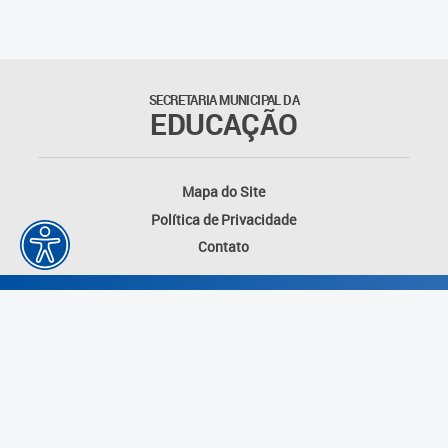
Suporte aos Contratos
Gerência de Segurança
Monitorada
SECRETARIA MUNICIPAL DA
EDUCAÇÃO
Gerência de Transporte
Escolar e Frota SME
Mapa do Site
Gerência de Transporte para
Política de Privacidade
a Educação Especial - SITES
Contato
Gerência de Informação e
Tecnologia
Coordenadoria de
Alimentação Escolar
Fale Conosco
Desenvolvido por: Instituto das Cidades