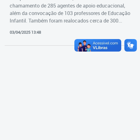
Cadastramento Escolar
chamamento de 285 agentes de apoio educacional,
Estrutura da Secretaria
além da convocação de 103 professores de Educação
Cadastro Online
Infantil. Também foram realocados cerca de 300...
Superintendência Executiva
Portal ICS Instituto Curitiba de
03/04/2025 13:48
Saúde
Superintendência Executiva
Portal Aprendere
Departamento de Logística
Portal do Servidor
Departamento de Logística
Gerência de Almoxarifado
Gerência de Aquisição e
Gestão Contratual de
Serviços
Gerência de Contratos
Gerência de Limpeza e