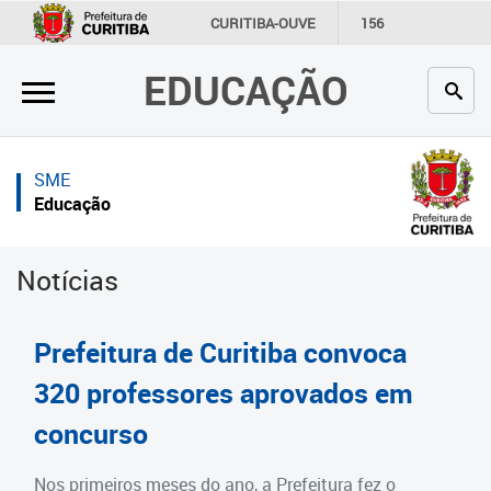
×
×
CURITIBA-OUVE
156
INFORMAÇÃO
SECRETARIAS
EDUCAÇÃO
Inicial
Inicial
Secretaria
Inicial
SME
Profissionais da educação
Secretaria
Educação
Crianças e estudantes
Links Úteis
Notícias
Comunidade
Profissionais da educação
Contato
Crianças e estudantes
Prefeitura de Curitiba convoca
Links
Comunidade
320 professores aprovados em
úteis
concurso
Contato
Portal da Prefeitura de Curitiba
Estrutura da Secretaria
Nos primeiros meses do ano, a Prefeitura fez o