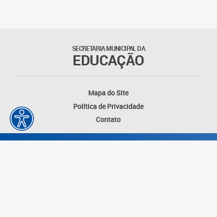
Suporte aos Contratos
Gerência de Segurança
Monitorada
SECRETARIA MUNICIPAL DA
EDUCAÇÃO
Gerência de Transporte
Escolar e Frota SME
Mapa do Site
Gerência de Transporte para
Política de Privacidade
a Educação Especial - SITES
Contato
Gerência de Informação e
Tecnologia
Coordenadoria de
Alimentação Escolar
Fale Conosco
Desenvolvido por: Instituto das Cidades