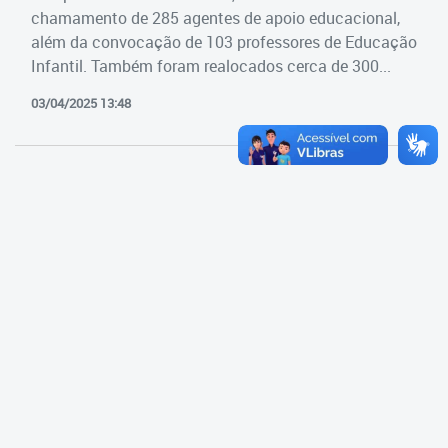
Cadastramento Escolar
chamamento de 285 agentes de apoio educacional,
Estrutura da Secretaria
além da convocação de 103 professores de Educação
Cadastro Online
Infantil. Também foram realocados cerca de 300...
Superintendência Executiva
Portal ICS Instituto Curitiba de
03/04/2025 13:48
Saúde
Superintendência Executiva
Portal Aprendere
Departamento de Logística
Portal do Servidor
Departamento de Logística
Gerência de Almoxarifado
Gerência de Aquisição e
Gestão Contratual de
Serviços
Gerência de Contratos
Gerência de Limpeza e