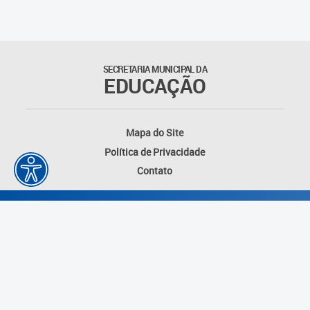
Matrículas
Núcleo de Mídias Educacionais
SECRETARIA MUNICIPAL DA
EDUCAÇÃO
Rede Municipal de Bibliotecas
Telegramática
Mapa do Site
Política de Privacidade
Transporte Escolar
Contato
Desenvolvido por: Instituto das Cidades