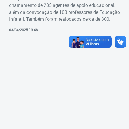
Cadastramento Escolar
chamamento de 285 agentes de apoio educacional,
Estrutura da Secretaria
além da convocação de 103 professores de Educação
Cadastro Online
Infantil. Também foram realocados cerca de 300...
Superintendência Executiva
Portal ICS Instituto Curitiba de
03/04/2025 13:48
Saúde
Superintendência Executiva
Portal Aprendere
Departamento de Logística
Portal do Servidor
Departamento de Logística
Gerência de Almoxarifado
Gerência de Aquisição e
Gestão Contratual de
Serviços
Gerência de Contratos
Gerência de Limpeza e