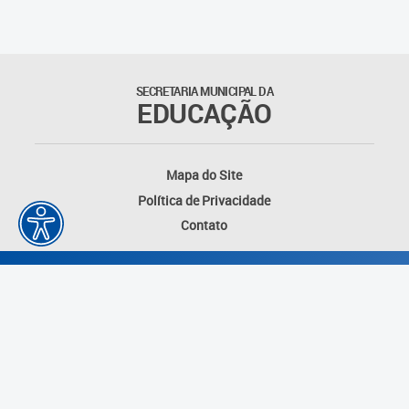
Suporte aos Contratos
Gerência de Segurança
Monitorada
SECRETARIA MUNICIPAL DA
EDUCAÇÃO
Gerência de Transporte
Escolar e Frota SME
Mapa do Site
Gerência de Transporte para
Política de Privacidade
a Educação Especial - SITES
Contato
Gerência de Informação e
Tecnologia
Coordenadoria de
Alimentação Escolar
Fale Conosco
Desenvolvido por: Instituto das Cidades