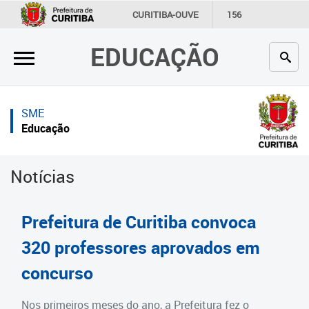
×
×
CURITIBA-OUVE
156
INFORMAÇÃO
SECRETARIAS
EDUCAÇÃO
Inicial
Inicial
Secretaria
Inicial
SME
Profissionais da educação
Secretaria
Educação
Crianças e estudantes
Links Úteis
Notícias
Comunidade
Profissionais da educação
Contato
Crianças e estudantes
Prefeitura de Curitiba convoca
Links
Comunidade
320 professores aprovados em
úteis
concurso
Contato
Portal da Prefeitura de Curitiba
Estrutura da Secretaria
Nos primeiros meses do ano, a Prefeitura fez o