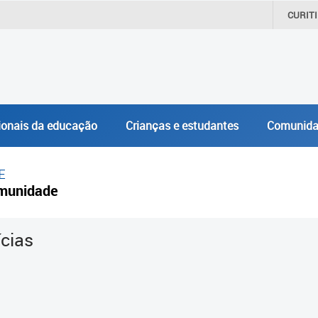
CURIT
ionais da educação
Crianças e estudantes
Comunida
E
munidade
ícias