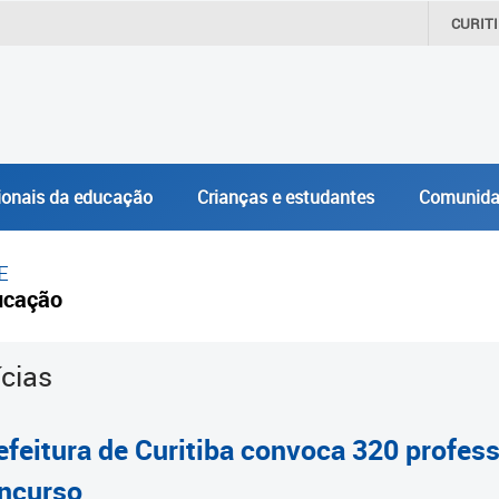
CURIT
ionais da educação
Crianças e estudantes
Comunida
E
ucação
ícias
efeitura de Curitiba convoca 320 profe
ncurso