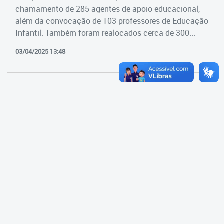
Cadastramento Escolar
chamamento de 285 agentes de apoio educacional,
Estrutura da Secretaria
além da convocação de 103 professores de Educação
Cadastro Online
Infantil. Também foram realocados cerca de 300...
Superintendência Executiva
Portal ICS Instituto Curitiba de
03/04/2025 13:48
Saúde
Superintendência Executiva
Portal Aprendere
Departamento de Logística
Portal do Servidor
Departamento de Logística
Gerência de Almoxarifado
Gerência de Aquisição e
Gestão Contratual de
Serviços
Gerência de Contratos
Gerência de Limpeza e