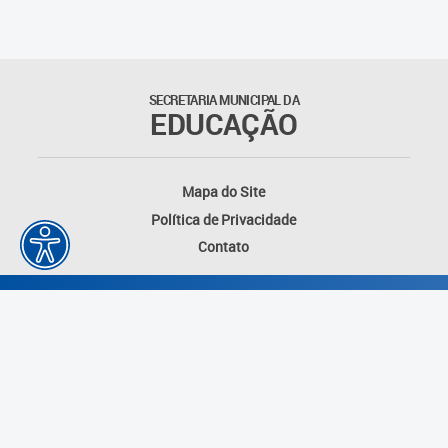
Suporte aos Contratos
Gerência de Segurança
Monitorada
SECRETARIA MUNICIPAL DA
EDUCAÇÃO
Gerência de Transporte
Escolar e Frota SME
Mapa do Site
Gerência de Transporte para
Política de Privacidade
a Educação Especial - SITES
Contato
Gerência de Informação e
Tecnologia
Coordenadoria de
Alimentação Escolar
Fale Conosco
Desenvolvido por: Instituto das Cidades