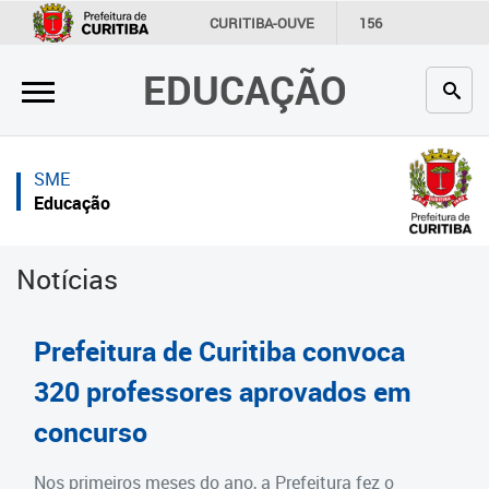
×
×
CURITIBA-OUVE
156
INFORMAÇÃO
SECRETARIAS
EDUCAÇÃO
Inicial
Inicial
Secretaria
Inicial
SME
Profissionais da educação
Secretaria
Educação
Crianças e estudantes
Links Úteis
Notícias
Comunidade
Profissionais da educação
Contato
Crianças e estudantes
Prefeitura de Curitiba convoca
Links
Comunidade
320 professores aprovados em
úteis
concurso
Contato
Portal da Prefeitura de Curitiba
Estrutura da Secretaria
Nos primeiros meses do ano, a Prefeitura fez o