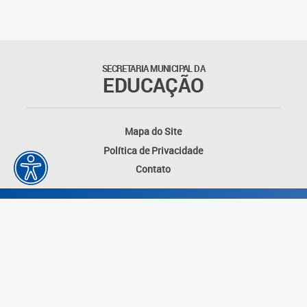
Matrículas
Núcleo de Mídias Educacionais
SECRETARIA MUNICIPAL DA
EDUCAÇÃO
Rede Municipal de Bibliotecas
Telegramática
Mapa do Site
Política de Privacidade
Transporte Escolar
Contato
Desenvolvido por: Instituto das Cidades