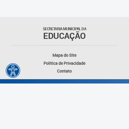
Outros documentos
Coordenadoria de Ensino
SECRETARIA MUNICIPAL DA
Fundamental
EDUCAÇÃO
Gerência de Currículo
Mapa do Site
Gerência de Educação de
Política de Privacidade
Jovens e Adultos
Contato
Gerência de Educação
Integral
Gerência de Gestão
Escolar
Núcleo de Mídias Educacionais
Desenvolvido por: Instituto das Cidades