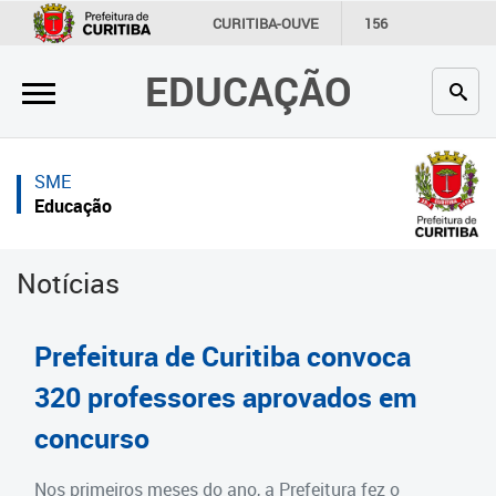
×
×
CURITIBA-OUVE
156
INFORMAÇÃO
SECRETARIAS
EDUCAÇÃO
Inicial
Inicial
Secretaria
Inicial
SME
Profissionais da educação
Secretaria
Educação
Crianças e estudantes
Links Úteis
Notícias
Comunidade
Profissionais da educação
Contato
Crianças e estudantes
Prefeitura de Curitiba convoca
Links
Comunidade
320 professores aprovados em
úteis
concurso
Contato
Portal da Prefeitura de Curitiba
Estrutura da Secretaria
Nos primeiros meses do ano, a Prefeitura fez o