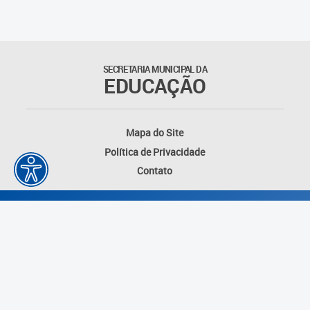
Suporte aos Contratos
Gerência de Segurança
Monitorada
SECRETARIA MUNICIPAL DA
EDUCAÇÃO
Gerência de Transporte
Escolar e Frota SME
Mapa do Site
Gerência de Transporte para
Política de Privacidade
a Educação Especial - SITES
Contato
Gerência de Informação e
Tecnologia
Coordenadoria de
Alimentação Escolar
Fale Conosco
Desenvolvido por: Instituto das Cidades