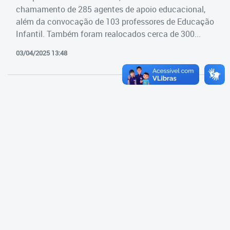
Cadastramento Escolar
chamamento de 285 agentes de apoio educacional,
Estrutura da Secretaria
além da convocação de 103 professores de Educação
Cadastro Online
Infantil. Também foram realocados cerca de 300...
Superintendência Executiva
Portal ICS Instituto Curitiba de
03/04/2025 13:48
Saúde
Superintendência Executiva
Portal Aprendere
Departamento de Logística
Portal do Servidor
Departamento de Logística
Gerência de Almoxarifado
Gerência de Aquisição e
Gestão Contratual de
Serviços
Gerência de Contratos
Gerência de Limpeza e