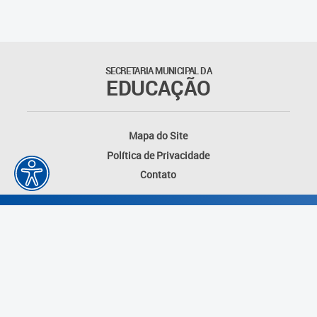
Matrículas
Núcleo de Mídias Educacionais
SECRETARIA MUNICIPAL DA
EDUCAÇÃO
Rede Municipal de Bibliotecas
Telegramática
Mapa do Site
Política de Privacidade
Transporte Escolar
Contato
Desenvolvido por: Instituto das Cidades