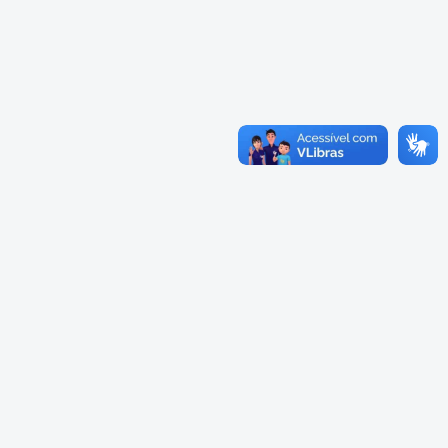
Cadastramento Escolar
Cardápios Escolas Integrais
Cadastro Online
Cardápio Escolas Regulares
Portal ICS Instituto Curitiba de
Saúde
Cardápios CMEIs Berçário
Portal Aprendere
Cardápios CMEIs Maternal I
e Maternal Único
Portal do Servidor
Cardápios CMEIs Maternal II
e Pré
Cadastro de Educação Especial
Conselho Municipal de
Educação de Curitiba
Credenciamento