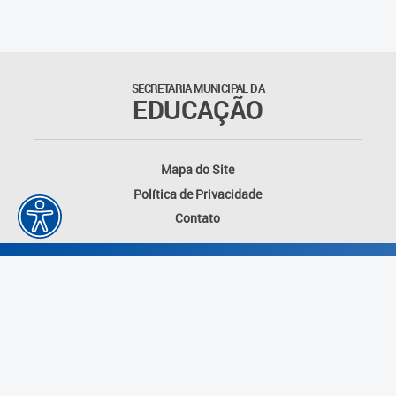
Educação Permanente
Informações para matrículas na
Educação Infantil
SECRETARIA MUNICIPAL DA
EDUCAÇÃO
Informações para matrículas no
Ensino Fundamental
Mapa do Site
Informações sobre Matrículas
Política de Privacidade
Contato
Inscrições em formações
Informativos
Intercâmbio Pedagógico
Internacional
Permuta
Desenvolvido por: Instituto das Cidades