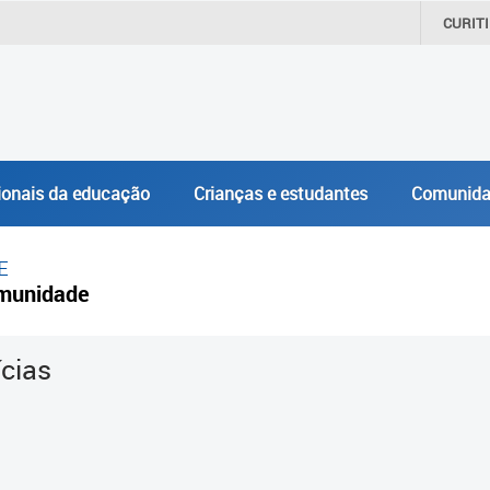
CURIT
ionais da educação
Crianças e estudantes
Comunida
E
munidade
ícias