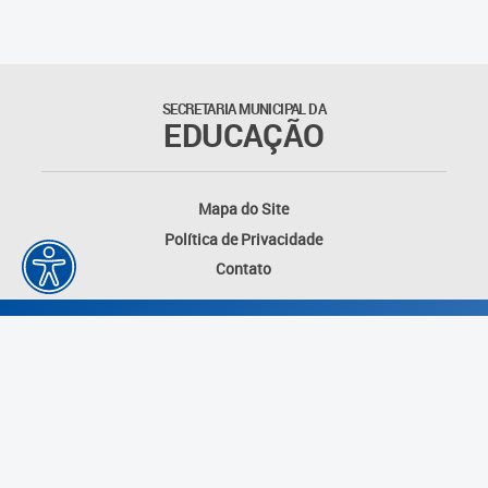
Educação Permanente
Informações para matrículas na
Educação Infantil
SECRETARIA MUNICIPAL DA
EDUCAÇÃO
Informações para matrículas no
Ensino Fundamental
Mapa do Site
Informações sobre Matrículas
Política de Privacidade
Contato
Inscrições em formações
Informativos
Intercâmbio Pedagógico
Internacional
Permuta
Desenvolvido por: Instituto das Cidades