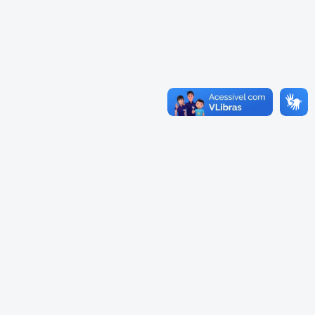
Cadastramento Escolar
Cardápios Escolas Integrais
Cadastro Online
Cardápio Escolas Regulares
Portal ICS Instituto Curitiba de
Saúde
Cardápios CMEIs Berçário
Portal Aprendere
Cardápios CMEIs Maternal I
e Maternal Único
Portal do Servidor
Cardápios CMEIs Maternal II
e Pré
Cadastro de Educação Especial
Conselho Municipal de
Educação de Curitiba
Credenciamento