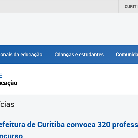
CURIT
ionais da educação
Crianças e estudantes
Comunida
E
ucação
ícias
efeitura de Curitiba convoca 320 profe
ncurso