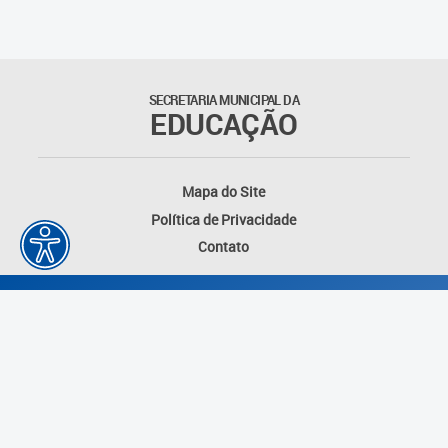
Outros documentos
Coordenadoria de Ensino
SECRETARIA MUNICIPAL DA
Fundamental
EDUCAÇÃO
Gerência de Currículo
Mapa do Site
Gerência de Educação de
Política de Privacidade
Jovens e Adultos
Contato
Gerência de Educação
Integral
Gerência de Gestão
Escolar
Núcleo de Mídias Educacionais
Desenvolvido por: Instituto das Cidades