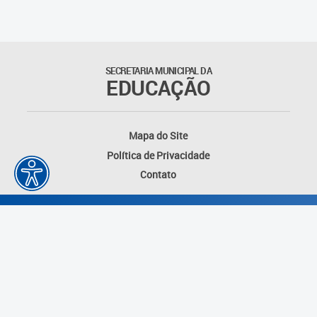
Matrículas
Núcleo de Mídias Educacionais
SECRETARIA MUNICIPAL DA
EDUCAÇÃO
Rede Municipal de Bibliotecas
Telegramática
Mapa do Site
Política de Privacidade
Transporte Escolar
Contato
Desenvolvido por: Instituto das Cidades