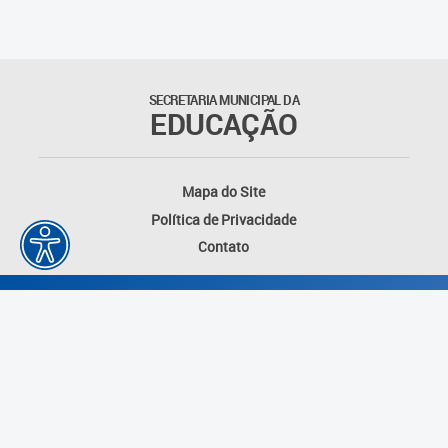
Outros documentos
Coordenadoria de Ensino
SECRETARIA MUNICIPAL DA
Fundamental
EDUCAÇÃO
Gerência de Currículo
Mapa do Site
Gerência de Educação de
Política de Privacidade
Jovens e Adultos
Contato
Gerência de Educação
Integral
Gerência de Gestão
Escolar
Núcleo de Mídias Educacionais
Desenvolvido por: Instituto das Cidades