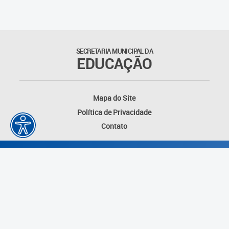
Matrículas
Núcleo de Mídias Educacionais
SECRETARIA MUNICIPAL DA
EDUCAÇÃO
Rede Municipal de Bibliotecas
Telegramática
Mapa do Site
Política de Privacidade
Transporte Escolar
Contato
Desenvolvido por: Instituto das Cidades