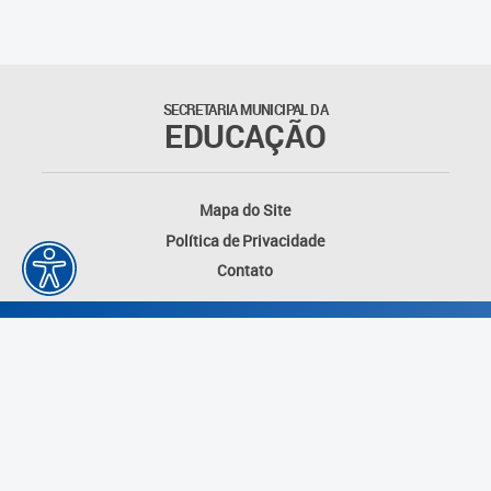
Outros documentos
Coordenadoria de Ensino
SECRETARIA MUNICIPAL DA
Fundamental
EDUCAÇÃO
Gerência de Currículo
Mapa do Site
Gerência de Educação de
Política de Privacidade
Jovens e Adultos
Contato
Gerência de Educação
Integral
Gerência de Gestão
Escolar
Núcleo de Mídias Educacionais
Desenvolvido por: Instituto das Cidades