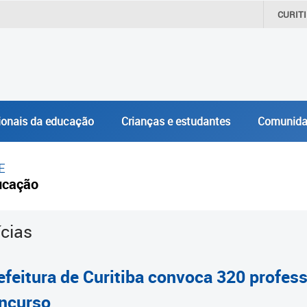
CURIT
ionais da educação
Crianças e estudantes
Comunida
E
ucação
ícias
efeitura de Curitiba convoca 320 profe
ncurso