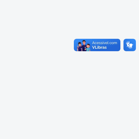
Cadastramento Escolar
Cardápios Escolas Integrais
Cadastro Online
Cardápio Escolas Regulares
Portal ICS Instituto Curitiba de
Saúde
Cardápios CMEIs Berçário
Portal Aprendere
Cardápios CMEIs Maternal I
e Maternal Único
Portal do Servidor
Cardápios CMEIs Maternal II
e Pré
Cadastro de Educação Especial
Conselho Municipal de
Educação de Curitiba
Credenciamento