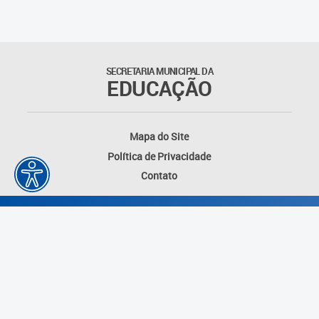
Educação Permanente
Informações para matrículas na
Educação Infantil
SECRETARIA MUNICIPAL DA
EDUCAÇÃO
Informações para matrículas no
Ensino Fundamental
Mapa do Site
Informações sobre Matrículas
Política de Privacidade
Contato
Inscrições em formações
Informativos
Intercâmbio Pedagógico
Internacional
Permuta
Desenvolvido por: Instituto das Cidades