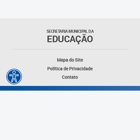
Agenda
Atas
SECRETARIA MUNICIPAL DA
EDUCAÇÃO
Legislação
Atos do Conselho
Mapa do Site
Política de Privacidade
Deliberações
Contato
Recomendações
Indicações
Pareceres
Proposições
Desenvolvido por: Instituto das Cidades
Portarias