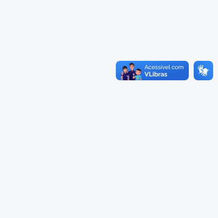
Cadastramento Escolar
Composição
Cadastro Online
Diretoria
Portal ICS Instituto Curitiba de
Saúde
Conselheiros
Portal Aprendere
Câmaras
Portal do Servidor
Comissões
Grupos de Trabalho
Representações Externas
Equipe Interna
Calendário
Reuniões do Conselho Pleno