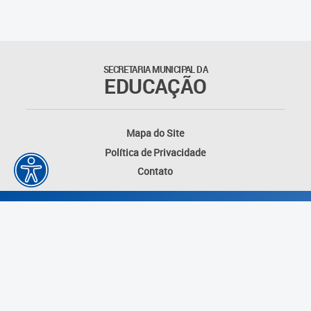
Suporte aos Contratos
Gerência de Segurança
Monitorada
SECRETARIA MUNICIPAL DA
EDUCAÇÃO
Gerência de Transporte
Escolar e Frota SME
Mapa do Site
Gerência de Transporte para
Política de Privacidade
a Educação Especial - SITES
Contato
Gerência de Informação e
Tecnologia
Coordenadoria de
Alimentação Escolar
Fale Conosco
Desenvolvido por: Instituto das Cidades