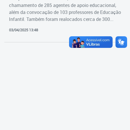
Cadastramento Escolar
chamamento de 285 agentes de apoio educacional,
Estrutura da Secretaria
além da convocação de 103 professores de Educação
Cadastro Online
Infantil. Também foram realocados cerca de 300...
Superintendência Executiva
Portal ICS Instituto Curitiba de
03/04/2025 13:48
Saúde
Superintendência Executiva
Portal Aprendere
Departamento de Logística
Portal do Servidor
Departamento de Logística
Gerência de Almoxarifado
Gerência de Aquisição e
Gestão Contratual de
Serviços
Gerência de Contratos
Gerência de Limpeza e