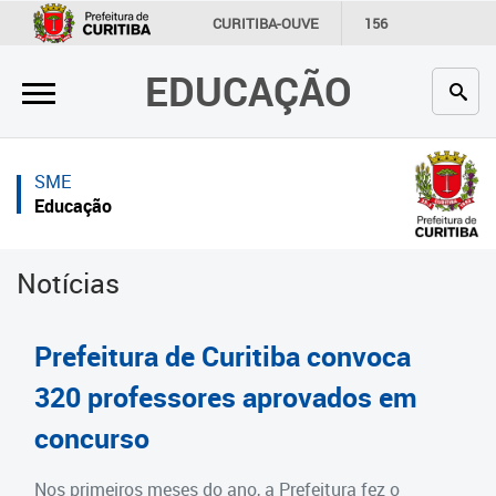
×
×
CURITIBA-OUVE
156
INFORMAÇÃO
SECRETARIAS
EDUCAÇÃO
Inicial
Inicial
Secretaria
Inicial
SME
Profissionais da educação
Secretaria
Educação
Crianças e estudantes
Links Úteis
Notícias
Comunidade
Profissionais da educação
Contato
Crianças e estudantes
Prefeitura de Curitiba convoca
Links
Comunidade
320 professores aprovados em
úteis
concurso
Contato
Portal da Prefeitura de Curitiba
Estrutura da Secretaria
Nos primeiros meses do ano, a Prefeitura fez o