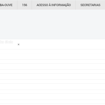
IBA-OUVE
156
ACESSO À
INFORMAÇÃO
SECRETARIAS
ks úteis
×