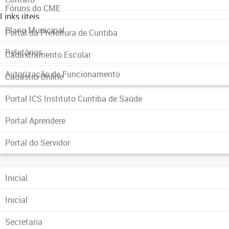
Fóruns do CME
Links úteis
Plano Municipal
Portal da Prefeitura de Curitiba
Relatórios
Cadastramento Escolar
Autorização de Funcionamento
Cadastro Online
Portal ICS Instituto Curitiba de Saúde
Portal Aprendere
Portal do Servidor
Inicial
Inicial
Secretaria