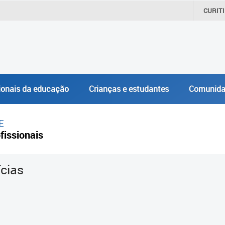
CURIT
ionais da educação
Crianças e estudantes
Comunida
E
fissionais
ícias