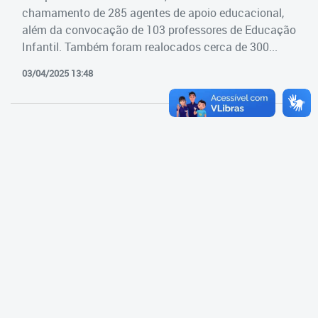
Cadastramento Escolar
chamamento de 285 agentes de apoio educacional,
Estrutura da Secretaria
além da convocação de 103 professores de Educação
Cadastro Online
Infantil. Também foram realocados cerca de 300...
Superintendência Executiva
Portal ICS Instituto Curitiba de
03/04/2025 13:48
Saúde
Superintendência Executiva
Portal Aprendere
Departamento de Logística
Portal do Servidor
Departamento de Logística
Gerência de Almoxarifado
Gerência de Aquisição e
Gestão Contratual de
Serviços
Gerência de Contratos
Gerência de Limpeza e