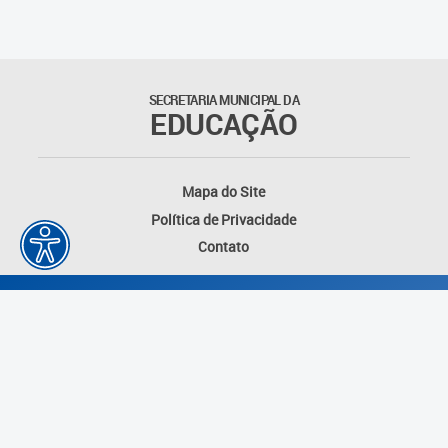
Suporte aos Contratos
Gerência de Segurança
Monitorada
SECRETARIA MUNICIPAL DA
EDUCAÇÃO
Gerência de Transporte
Escolar e Frota SME
Mapa do Site
Gerência de Transporte para
Política de Privacidade
a Educação Especial - SITES
Contato
Gerência de Informação e
Tecnologia
Coordenadoria de
Alimentação Escolar
Fale Conosco
Desenvolvido por: Instituto das Cidades