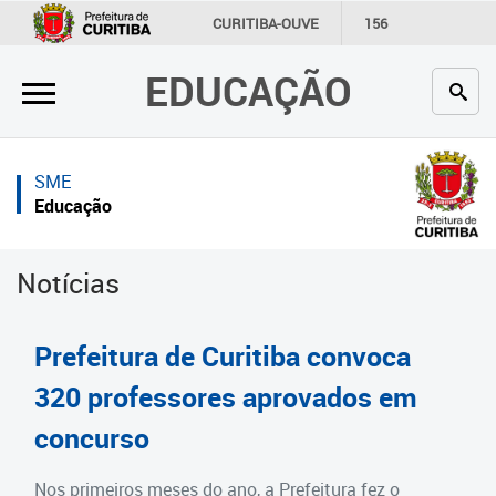
×
×
CURITIBA-OUVE
156
INFORMAÇÃO
SECRETARIAS
EDUCAÇÃO
Inicial
Inicial
Secretaria
Inicial
SME
Profissionais da educação
Secretaria
Educação
Crianças e estudantes
Links Úteis
Notícias
Comunidade
Profissionais da educação
Contato
Crianças e estudantes
Prefeitura de Curitiba convoca
Links
Comunidade
320 professores aprovados em
úteis
concurso
Contato
Portal da Prefeitura de Curitiba
Estrutura da Secretaria
Nos primeiros meses do ano, a Prefeitura fez o