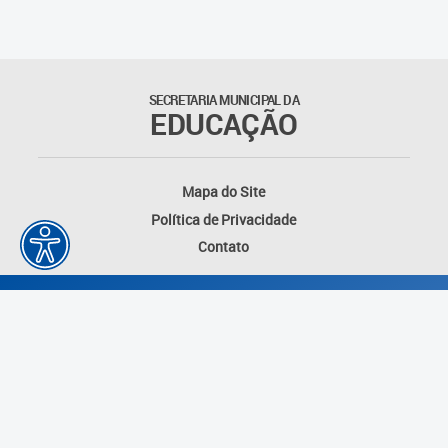
Educação Permanente
Informações para matrículas na
Educação Infantil
SECRETARIA MUNICIPAL DA
EDUCAÇÃO
Informações para matrículas no
Ensino Fundamental
Mapa do Site
Informações sobre Matrículas
Política de Privacidade
Contato
Inscrições em formações
Informativos
Intercâmbio Pedagógico
Internacional
Permuta
Desenvolvido por: Instituto das Cidades