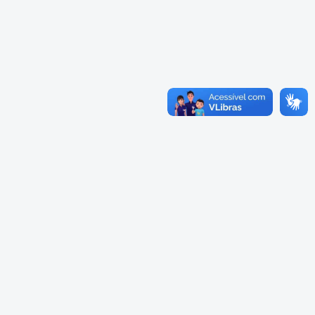
Cadastramento Escolar
Cardápios Escolas Integrais
Cadastro Online
Cardápio Escolas Regulares
Portal ICS Instituto Curitiba de
Saúde
Cardápios CMEIs Berçário
Portal Aprendere
Cardápios CMEIs Maternal I
e Maternal Único
Portal do Servidor
Cardápios CMEIs Maternal II
e Pré
Cadastro de Educação Especial
Conselho Municipal de
Educação de Curitiba
Credenciamento