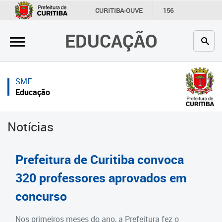
×
×
CURITIBA-OUVE
156
INFORMAÇÃO
SECRETARIAS
EDUCAÇÃO
Inicial
Inicial
Secretaria
Inicial
SME
Profissionais da educação
Secretaria
Educação
Crianças e estudantes
Links Úteis
Notícias
Comunidade
Profissionais da educação
Contato
Crianças e estudantes
Prefeitura de Curitiba convoca
Links
Comunidade
320 professores aprovados em
úteis
concurso
Contato
Portal da Prefeitura de Curitiba
Estrutura da Secretaria
Nos primeiros meses do ano, a Prefeitura fez o