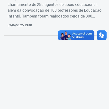
Cadastramento Escolar
chamamento de 285 agentes de apoio educacional,
Estrutura da Secretaria
além da convocação de 103 professores de Educação
Cadastro Online
Infantil. Também foram realocados cerca de 300...
Superintendência Executiva
Portal ICS Instituto Curitiba de
03/04/2025 13:48
Saúde
Superintendência Executiva
Portal Aprendere
Departamento de Logística
Portal do Servidor
Departamento de Logística
Gerência de Almoxarifado
Gerência de Aquisição e
Gestão Contratual de
Serviços
Gerência de Contratos
Gerência de Limpeza e