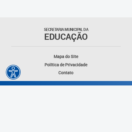
Matrículas
Núcleo de Mídias Educacionais
SECRETARIA MUNICIPAL DA
EDUCAÇÃO
Rede Municipal de Bibliotecas
Telegramática
Mapa do Site
Política de Privacidade
Transporte Escolar
Contato
Desenvolvido por: Instituto das Cidades