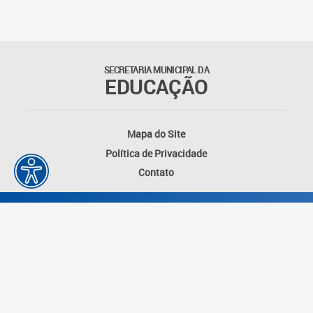
Matrículas
Núcleo de Mídias Educacionais
SECRETARIA MUNICIPAL DA
EDUCAÇÃO
Rede Municipal de Bibliotecas
Telegramática
Mapa do Site
Política de Privacidade
Transporte Escolar
Contato
Desenvolvido por: Instituto das Cidades