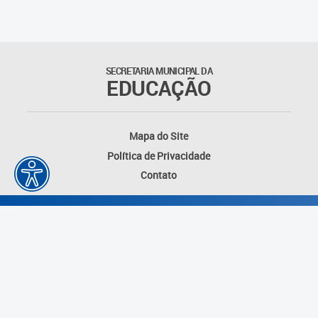
Educação Permanente
Informações para matrículas na
Educação Infantil
SECRETARIA MUNICIPAL DA
EDUCAÇÃO
Informações para matrículas no
Ensino Fundamental
Mapa do Site
Informações sobre Matrículas
Política de Privacidade
Contato
Inscrições em formações
Informativos
Intercâmbio Pedagógico
Internacional
Permuta
Desenvolvido por: Instituto das Cidades