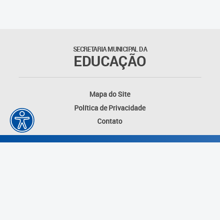
Outros documentos
Coordenadoria de Ensino
SECRETARIA MUNICIPAL DA
Fundamental
EDUCAÇÃO
Gerência de Currículo
Mapa do Site
Gerência de Educação de
Política de Privacidade
Jovens e Adultos
Contato
Gerência de Educação
Integral
Gerência de Gestão
Escolar
Núcleo de Mídias Educacionais
Desenvolvido por: Instituto das Cidades