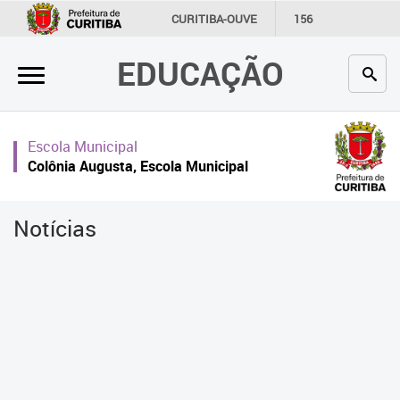
×
CURITIBA-OUVE
156
INFORMAÇÃO
SECRETARIAS
EDUCAÇÃO
Inicial
Secretaria
Escola Municipal
Profissionais da educação
Colônia Augusta, Escola Municipal
Crianças e estudantes
Notícias
Comunidade
Contato
Links
úteis
Portal da Prefeitura de Curitiba