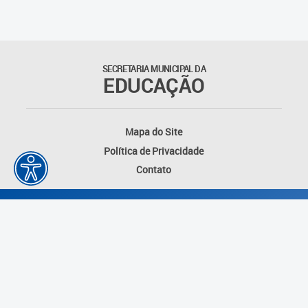
Educação Permanente
Informações para matrículas na
Educação Infantil
SECRETARIA MUNICIPAL DA
EDUCAÇÃO
Informações para matrículas no
Ensino Fundamental
Mapa do Site
Informações sobre Matrículas
Política de Privacidade
Contato
Inscrições em formações
Informativos
Intercâmbio Pedagógico
Internacional
Permuta
Desenvolvido por: Instituto das Cidades