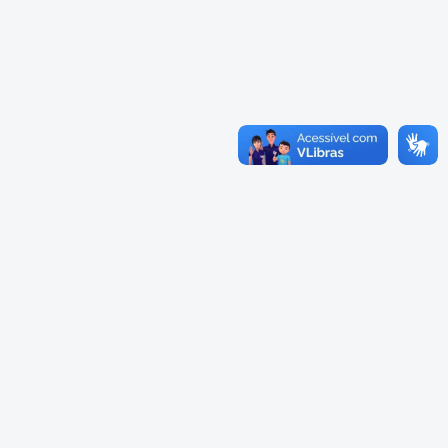
Cadastramento Escolar
Cardápios Escolas Integrais
Cadastro Online
Cardápio Escolas Regulares
Portal ICS Instituto Curitiba de
Saúde
Cardápios CMEIs Berçário
Portal Aprendere
Cardápios CMEIs Maternal I
e Maternal Único
Portal do Servidor
Cardápios CMEIs Maternal II
e Pré
Cadastro de Educação Especial
Conselho Municipal de
Educação de Curitiba
Credenciamento