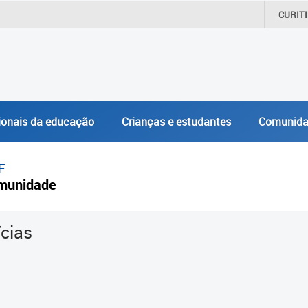
CURIT
ionais da educação
Crianças e estudantes
Comunida
E
munidade
ícias