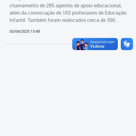
Cadastramento Escolar
chamamento de 285 agentes de apoio educacional,
Estrutura da Secretaria
além da convocação de 103 professores de Educação
Cadastro Online
Infantil. Também foram realocados cerca de 300...
Superintendência Executiva
Portal ICS Instituto Curitiba de
03/04/2025 13:48
Saúde
Superintendência Executiva
Portal Aprendere
Departamento de Logística
Portal do Servidor
Departamento de Logística
Gerência de Almoxarifado
Gerência de Aquisição e
Gestão Contratual de
Serviços
Gerência de Contratos
Gerência de Limpeza e