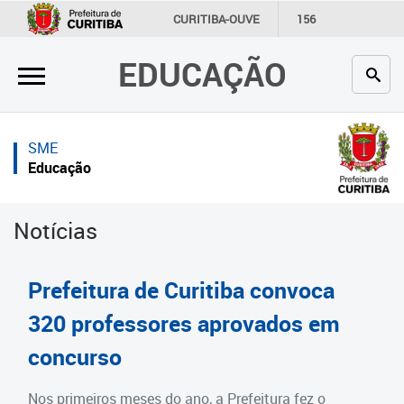
×
×
CURITIBA-OUVE
156
INFORMAÇÃO
SECRETARIAS
EDUCAÇÃO
Inicial
Inicial
Secretaria
Inicial
SME
Profissionais da educação
Secretaria
Educação
Crianças e estudantes
Links Úteis
Notícias
Comunidade
Profissionais da educação
Contato
Crianças e estudantes
Prefeitura de Curitiba convoca
Links
Comunidade
320 professores aprovados em
úteis
concurso
Contato
Portal da Prefeitura de Curitiba
Estrutura da Secretaria
Nos primeiros meses do ano, a Prefeitura fez o