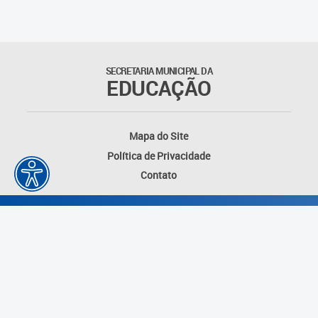
Suporte aos Contratos
Gerência de Segurança
Monitorada
SECRETARIA MUNICIPAL DA
EDUCAÇÃO
Gerência de Transporte
Escolar e Frota SME
Mapa do Site
Gerência de Transporte para
Política de Privacidade
a Educação Especial - SITES
Contato
Gerência de Informação e
Tecnologia
Coordenadoria de
Alimentação Escolar
Fale Conosco
Desenvolvido por: Instituto das Cidades