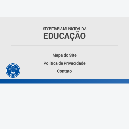
Matrículas
Núcleo de Mídias Educacionais
SECRETARIA MUNICIPAL DA
EDUCAÇÃO
Rede Municipal de Bibliotecas
Telegramática
Mapa do Site
Política de Privacidade
Transporte Escolar
Contato
Desenvolvido por: Instituto das Cidades