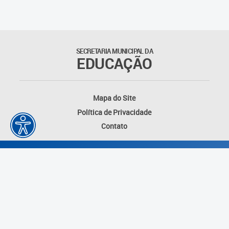
Outros documentos
Coordenadoria de Ensino
SECRETARIA MUNICIPAL DA
Fundamental
EDUCAÇÃO
Gerência de Currículo
Mapa do Site
Gerência de Educação de
Política de Privacidade
Jovens e Adultos
Contato
Gerência de Educação
Integral
Gerência de Gestão
Escolar
Núcleo de Mídias Educacionais
Desenvolvido por: Instituto das Cidades