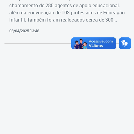
Cadastramento Escolar
chamamento de 285 agentes de apoio educacional,
Estrutura da Secretaria
além da convocação de 103 professores de Educação
Cadastro Online
Infantil. Também foram realocados cerca de 300...
Superintendência Executiva
Portal ICS Instituto Curitiba de
03/04/2025 13:48
Saúde
Superintendência Executiva
Portal Aprendere
Departamento de Logística
Portal do Servidor
Departamento de Logística
Gerência de Almoxarifado
Gerência de Aquisição e
Gestão Contratual de
Serviços
Gerência de Contratos
Gerência de Limpeza e