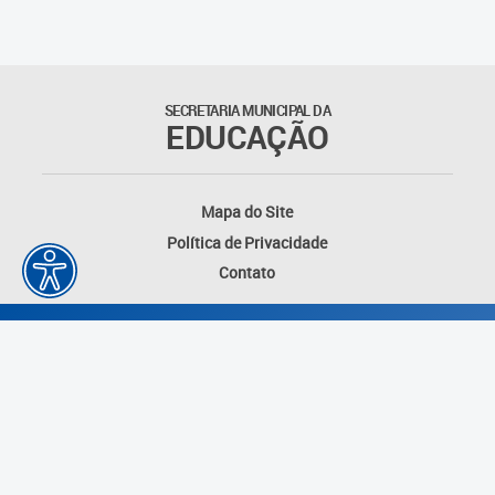
Suporte aos Contratos
Gerência de Segurança
Monitorada
SECRETARIA MUNICIPAL DA
EDUCAÇÃO
Gerência de Transporte
Escolar e Frota SME
Mapa do Site
Gerência de Transporte para
Política de Privacidade
a Educação Especial - SITES
Contato
Gerência de Informação e
Tecnologia
Coordenadoria de
Alimentação Escolar
Fale Conosco
Desenvolvido por: Instituto das Cidades