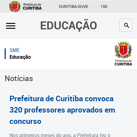
×
×
CURITIBA-OUVE
156
INFORMAÇÃO
SECRETARIAS
EDUCAÇÃO
Inicial
Inicial
Secretaria
Inicial
SME
Profissionais da educação
Secretaria
Educação
Crianças e estudantes
Links Úteis
Notícias
Comunidade
Profissionais da educação
Contato
Crianças e estudantes
Prefeitura de Curitiba convoca
Links
Comunidade
320 professores aprovados em
úteis
concurso
Contato
Portal da Prefeitura de Curitiba
Estrutura da Secretaria
Nos primeiros meses do ano, a Prefeitura fez o