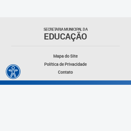
Matrículas
Núcleo de Mídias Educacionais
SECRETARIA MUNICIPAL DA
EDUCAÇÃO
Rede Municipal de Bibliotecas
Telegramática
Mapa do Site
Política de Privacidade
Transporte Escolar
Contato
Desenvolvido por: Instituto das Cidades