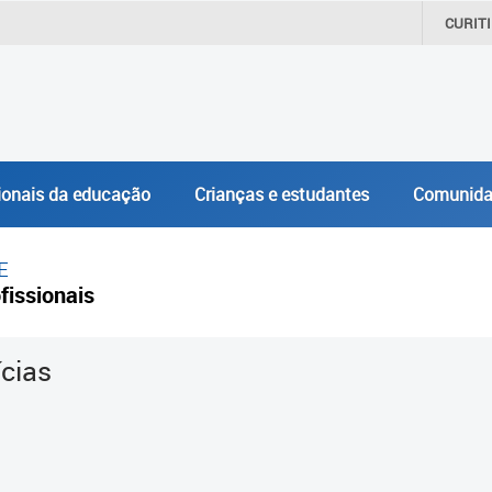
CURIT
ionais da educação
Crianças e estudantes
Comunida
E
fissionais
ícias