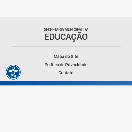
Outros documentos
Coordenadoria de Ensino
SECRETARIA MUNICIPAL DA
Fundamental
EDUCAÇÃO
Gerência de Currículo
Mapa do Site
Gerência de Educação de
Política de Privacidade
Jovens e Adultos
Contato
Gerência de Educação
Integral
Gerência de Gestão
Escolar
Núcleo de Mídias Educacionais
Desenvolvido por: Instituto das Cidades