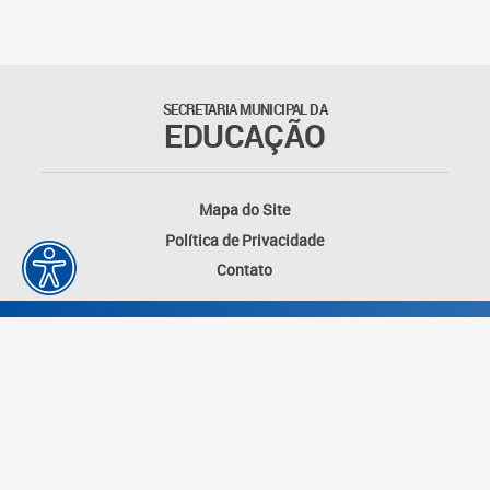
Suporte aos Contratos
Gerência de Segurança
Monitorada
SECRETARIA MUNICIPAL DA
EDUCAÇÃO
Gerência de Transporte
Escolar e Frota SME
Mapa do Site
Gerência de Transporte para
Política de Privacidade
a Educação Especial - SITES
Contato
Gerência de Informação e
Tecnologia
Coordenadoria de
Alimentação Escolar
Fale Conosco
Desenvolvido por: Instituto das Cidades