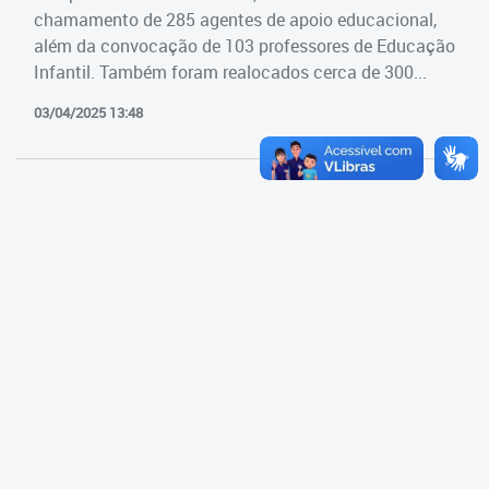
Cadastramento Escolar
chamamento de 285 agentes de apoio educacional,
Estrutura da Secretaria
além da convocação de 103 professores de Educação
Cadastro Online
Infantil. Também foram realocados cerca de 300...
Superintendência Executiva
Portal ICS Instituto Curitiba de
03/04/2025 13:48
Saúde
Superintendência Executiva
Portal Aprendere
Departamento de Logística
Portal do Servidor
Departamento de Logística
Gerência de Almoxarifado
Gerência de Aquisição e
Gestão Contratual de
Serviços
Gerência de Contratos
Gerência de Limpeza e