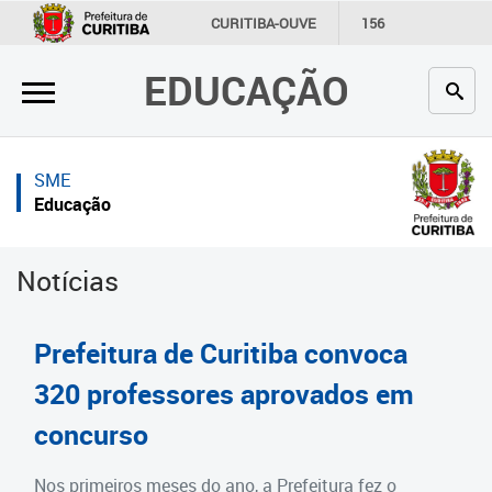
×
×
CURITIBA-OUVE
156
INFORMAÇÃO
SECRETARIAS
EDUCAÇÃO
Inicial
Inicial
Secretaria
Inicial
SME
Profissionais da educação
Secretaria
Educação
Crianças e estudantes
Links Úteis
Notícias
Comunidade
Profissionais da educação
Contato
Crianças e estudantes
Prefeitura de Curitiba convoca
Links
Comunidade
320 professores aprovados em
úteis
concurso
Contato
Portal da Prefeitura de Curitiba
Estrutura da Secretaria
Nos primeiros meses do ano, a Prefeitura fez o