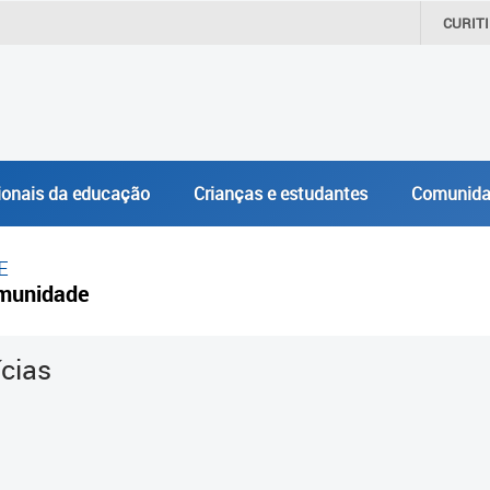
CURIT
ionais da educação
Crianças e estudantes
Comunida
E
munidade
ícias