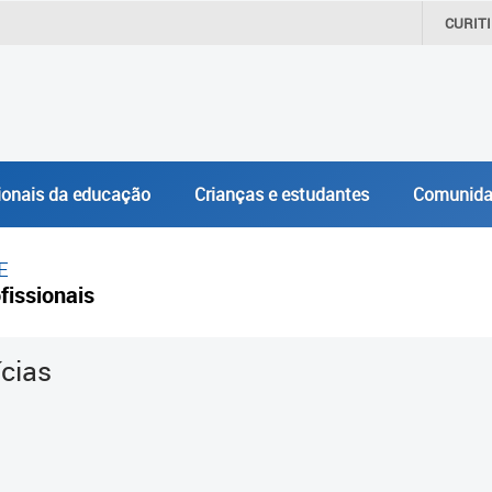
CURIT
ionais da educação
Crianças e estudantes
Comunida
E
fissionais
ícias